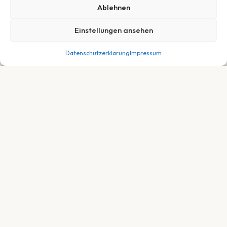
Ablehnen
Einstellungen ansehen
Datenschutzerklärung
Impressum
Dein Fachhändler für E-Bikes, Fahrräder &
Service in Neuberg, Hessen. Persönlich.
Fair. Leidenschaftlich.
SORTIMENT
E-Bikes