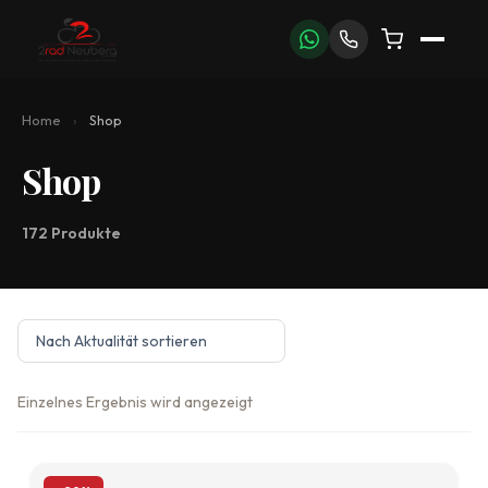
Zum
Inhalt
springen
Home
›
Shop
Shop
172 Produkte
Einzelnes Ergebnis wird angezeigt