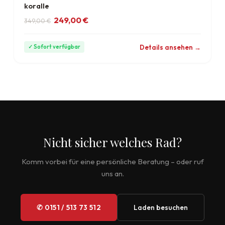
koralle
Ursprünglicher Preis war: 349,00 €
Aktueller Preis ist: 249,00 €.
249,00
€
349,00
€
ab 7 €/Monat
Details ansehen →
✓ Sofort verfügbar
Nicht sicher welches Rad?
Komm vorbei für eine persönliche Beratung – oder ruf
uns an.
✆ 0151 / 513 73 512
Laden besuchen