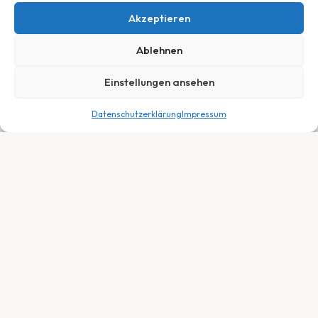
Akzeptieren
Ablehnen
Einstellungen ansehen
Datenschutzerklärung
Impressum
Dein Fachhändler für E-Bikes, Fahrräder &
Service in Neuberg, Hessen. Persönlich.
Fair. Leidenschaftlich.
SORTIMENT