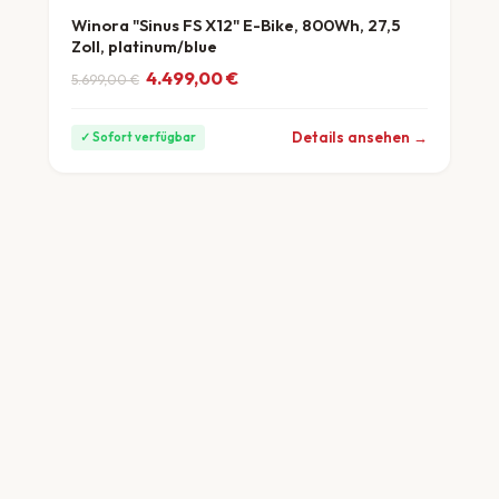
Winora "Sinus FS X12" E-Bike, 800Wh, 27,5
Zoll, platinum/blue
Ursprünglicher Preis war: 5.699,00 €
Aktueller Preis ist: 4.499,00 €.
4.499,00
€
5.699,00
€
ab 125 €/Monat
Details ansehen →
✓ Sofort verfügbar