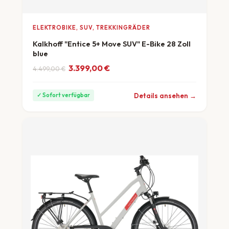
ELEKTROBIKE, SUV, TREKKINGRÄDER
Kalkhoff "Entice 5+ Move SUV" E-Bike 28 Zoll
blue
Ursprünglicher Preis war: 4.499,00 €
Aktueller Preis ist: 3.399,00 €.
3.399,00
€
4.499,00
€
ab 94 €/Monat
Details ansehen →
✓ Sofort verfügbar