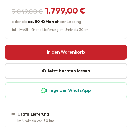
Ursprünglicher Preis war: 3.04
Aktueller Preis ist: 1.799,00 €.
1.799,00
€
3.049,00
€
oder ab
ca. 50 €/Monat
per Leasing
inkl. MwSt. · Gratis Lieferung im Umkreis 30km
In den Warenkorb
✆ Jetzt beraten lassen
Frage per WhatsApp
🚚
Gratis Lieferung
Im Umkreis von 30 km