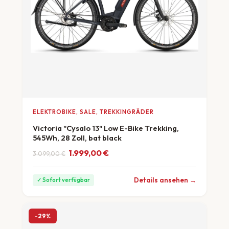
ELEKTROBIKE, SALE, TREKKINGRÄDER
Victoria "Cysalo 13" Low E-Bike Trekking,
545Wh, 28 Zoll, bat black
Ursprünglicher Preis war: 3.099,00 €
Aktueller Preis ist: 1.999,00 €.
1.999,00
€
3.099,00
€
ab 56 €/Monat
Details ansehen →
✓ Sofort verfügbar
-29%