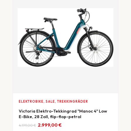
ELEKTROBIKE, SALE, TREKKINGRÄDER
Victoria Elektro-Tekkingrad "Manoc 4" Low
E-Bike, 28 Zoll, flip-flop-petrol
Ursprünglicher Preis war: 4.199,00 €
Aktueller Preis ist: 2.999,00 €.
2.999,00
€
4.199,00
€
ab 83 €/Monat