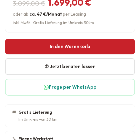
Ursprünglicher Preis war: 3.09
Aktueller Preis ist: 1.699,00 €.
1.699,00
€
3.099,00
€
oder ab
ca. 47 €/Monat
per Leasing
inkl. MwSt. · Gratis Lieferung im Umkreis 30km
In den Warenkorb
✆ Jetzt beraten lassen
Frage per WhatsApp
🚚
Gratis Lieferung
Im Umkreis von 30 km
🔧
Eigene Werkstatt