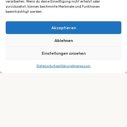
verarbeiten. Wenn du deine Einwillligung nicht erteilst oder
zurückziehst, können bestimmte Merkmale und Funktionen
beeinträchtigt werden.
Akzeptieren
Ablehnen
Einstellungen ansehen
Datenschutzerklärung
Impressum
1.699,00
€
In den Warenkorb
Dein Fachhändler für E-Bikes, Fahrräder &
Service in Neuberg, Hessen. Persönlich.
Fair. Leidenschaftlich.