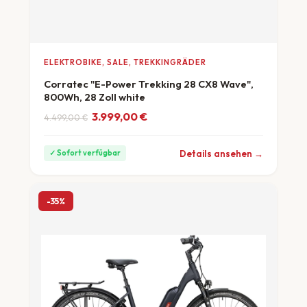
ELEKTROBIKE, SALE, TREKKINGRÄDER
Corratec "E-Power Trekking 28 CX8 Wave",
800Wh, 28 Zoll white
Ursprünglicher Preis war: 4.499,00 €
Aktueller Preis ist: 3.999,00 €.
3.999,00
€
4.499,00
€
ab 111 €/Monat
Details ansehen →
✓ Sofort verfügbar
-35%