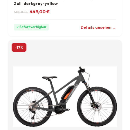
Zoll, darkgrey-yellow
Ursprünglicher Preis war: 519,00 €
Aktueller Preis ist: 449,00 €.
449,00
€
519,00
€
ab 12 €/Monat
Details ansehen →
✓ Sofort verfügbar
-17%