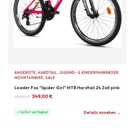
ANGEBOTE, HARDTAIL, JUGEND- & KINDERFAHRRÄDER,
MOUNTAINBIKE, SALE
Leader Fox "Spider Girl" MTB Hardtail 24 Zoll pink
Ursprünglicher Preis war: 399,00 €
Aktueller Preis ist: 349,00 €.
349,00
€
399,00
€
ab 10 €/Monat
Details ansehen →
✓ Sofort verfügbar