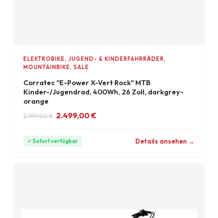
ELEKTROBIKE, JUGEND- & KINDERFAHRRÄDER,
MOUNTAINBIKE, SALE
Corratec "E-Power X-Vert Rock" MTB
Kinder-/Jugendrad, 400Wh, 26 Zoll, darkgrey-
orange
Ursprünglicher Preis war: 2.999,00 €
Aktueller Preis ist: 2.499,00 €.
2.499,00
€
2.999,00
€
ab 69 €/Monat
Details ansehen →
✓ Sofort verfügbar