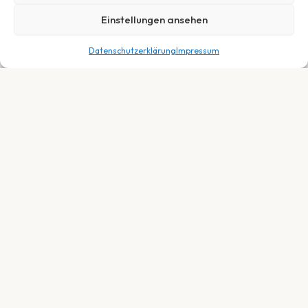
Einstellungen ansehen
Datenschutzerklärung
Impressum
Dein Fachhändler für E-Bikes, Fahrräder &
Service in Neuberg, Hessen. Persönlich.
Fair. Leidenschaftlich.
SORTIMENT
E-Bikes
Trekkingräder