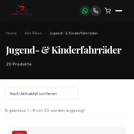
Zum
Inhalt
springen
Home
›
Alle Bikes
›
Jugend- & Kinderfahrräder
Jugend- & Kinderfahrräder
20 Produkte
Nach
Ergebnisse 1 – 8 von 20 werden angezeigt
Aktualität
sortiert