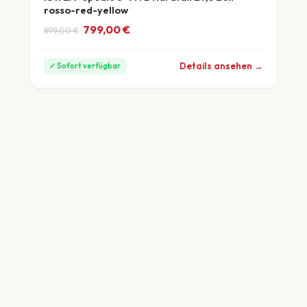
rosso-red-yellow
Ursprünglicher Preis war: 899,00 €
Aktueller Preis ist: 799,00 €.
799,00
€
899,00
€
ab 22 €/Monat
Details ansehen →
✓ Sofort verfügbar