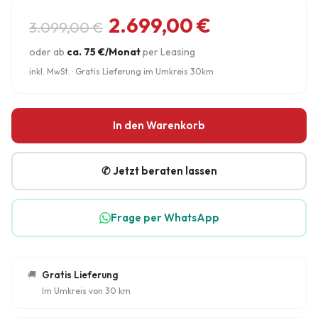
Ursprünglicher Preis war: 3.09
Aktueller Preis ist: 2.699,00 €.
2.699,00
€
3.099,00
€
oder ab
ca. 75 €/Monat
per Leasing
inkl. MwSt. · Gratis Lieferung im Umkreis 30km
In den Warenkorb
✆ Jetzt beraten lassen
Frage per WhatsApp
🚚
Gratis Lieferung
Im Umkreis von 30 km