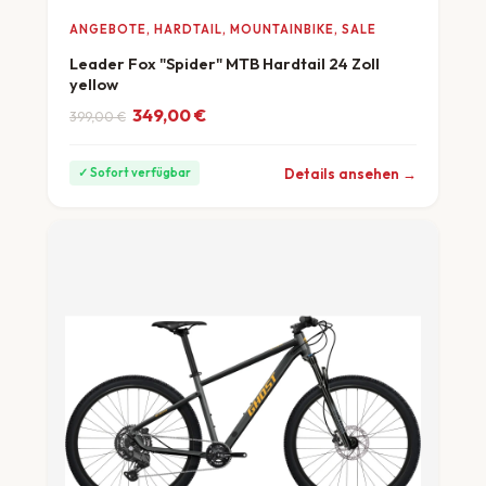
ANGEBOTE, HARDTAIL, MOUNTAINBIKE, SALE
Leader Fox "Spider" MTB Hardtail 24 Zoll
yellow
Ursprünglicher Preis war: 399,00 €
Aktueller Preis ist: 349,00 €.
349,00
€
399,00
€
ab 10 €/Monat
Details ansehen →
✓ Sofort verfügbar