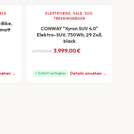
ALE
ELEKTROBIKE, SALE, SUV,
TREKKINGRÄDER
-Bike,
CONWAY "Xyron SUV 4.0"
-matt
Elektro-SUV, 750Wh, 29 Zoll,
ar: 3.999,00 €
99,00 €.
black
Ursprünglicher Preis war: 4.999,00 €
Aktueller Preis ist: 3.999,00 €.
3.999,00
€
4.999,00
€
ab 111 €/Monat
nsehen →
Details ansehen →
✓ Sofort verfügbar