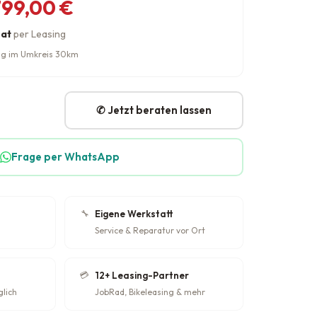
her Preis war: 4.799,00 €
eis ist: 3.799,00 €.
799,00
€
nat
per Leasing
rung im Umkreis 30km
✆ Jetzt beraten lassen
Frage per WhatsApp
🔧
Eigene Werkstatt
Service & Reparatur vor Ort
💳
12+ Leasing-Partner
glich
JobRad, Bikeleasing & mehr