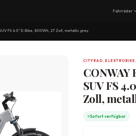
Fahrräder
V FS 4.0" E-Bike, 800Wh, 27 Zoll, metallic grey
CITYRAD, ELEKTROBIKE,
CONWAY El
SUV FS 4.0
Zoll, metal
Sofort verfügbar