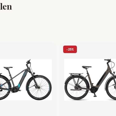
llen
-25%