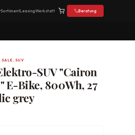
Sortiment
Leasing
Werkstatt
Beratung
 SALE, SUV
ektro-SUV "Cairon
" E-Bike, 800Wh, 27
lic grey