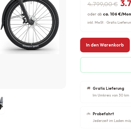
Ursprünglic
Aktueller Pr
3.
4.799,00
€
oder ab
ca. 106 €/Mo
inkl. MwSt. · Gratis Liefe
In den Warenkorb
🚚
Gratis Lieferung
Im Umkreis von 30 km
🚲
Probefahrt
Jederzeit im Laden mö