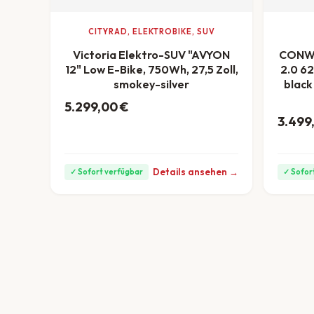
CITYRAD, ELEKTROBIKE, SUV
Victoria Elektro-SUV "AVYON
CONWA
12" Low E-Bike, 750Wh, 27,5 Zoll,
2.0 62
smokey-silver
black
5.299,00
€
ab 147 €/Monat
3.499
Details ansehen →
✓ Sofort verfügbar
✓ Sofor