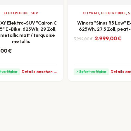
ELEKTROBIKE, SUV
CITYRAD, ELEKTROBIKE, S
Y Elektro-SUV "Cairon C
Winora "Sinus R5 Low" E
5" E-Bike, 625Wh, 29 Zoll,
625Wh, 27,5 Zoll, peat
 metallic matt / turquoise
Ursprünglicher Preis w
Aktueller Preis ist: 2.9
2.999,00
€
3.999,00
€
metallic
ab 83 €/Monat
,00
€
ab 97 €/Monat
Details ansehen →
Details a
t verfügbar
✓ Sofort verfügbar