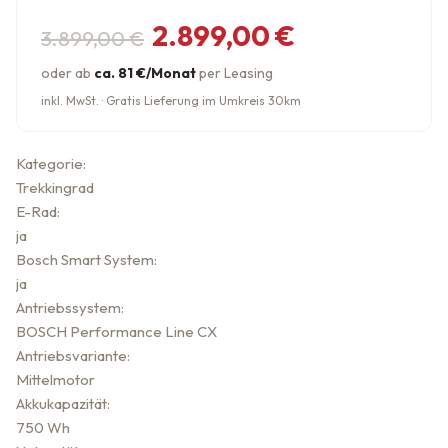
Ursprünglicher Preis war: 3.89
Aktueller Preis ist: 2.899,00 €.
2.899,00
€
3.899,00
€
oder ab
ca. 81 €/Monat
per Leasing
inkl. MwSt. · Gratis Lieferung im Umkreis 30km
Kategorie:
Trekkingrad
E-Rad:
ja
Bosch Smart System:
ja
Antriebssystem:
BOSCH Performance Line CX
Antriebsvariante:
Mittelmotor
Akkukapazität:
750 Wh