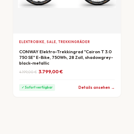
ELEKTROBIKE, SALE, TREKKINGRÄDER
CONWAY Elektro-Trekkingrad "Cairon T 3.0
750 SE" E-Bike, 750Wh, 28 Zoll, shadowgrey-
black-metallic
Ursprünglicher Preis war: 4.199,00 €
Aktueller Preis ist: 3.799,00 €.
3.799,00
€
4.199,00
€
ab 106 €/Monat
Details ansehen →
✓ Sofort verfügbar