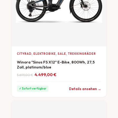
CITYRAD, ELEKTROBIKE, SALE, TREKKINGRÄDER
Winora "Sinus FS X12" E-Bike, 800Wh, 27,5
Zoll, platinum/blue
Ursprünglicher Preis war: 5.699,00 €
Aktueller Preis ist: 4.499,00 €.
4.499,00
€
5.699,00
€
ab 125 €/Monat
Details ansehen →
✓ Sofort verfügbar