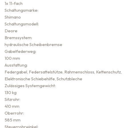
1x 11-fach
Schaltungsmarke:
Shimano
Schaltungsmodell:
Deore
Bremssystem:
hydraulische Scheibenbremse
Gabelfederweg:
100 mm
Ausstattung:
Federgabel, Federsattelstütze, Rahmenschloss, Kettenschutz,
Elektronische Schiebehilfe, Schutzbleche
Zulässiges Systemgewicht:
130 kg
Sitzrohr:
410 mm
Oberrohr:
585 mm
Steuerrohrwinkel: