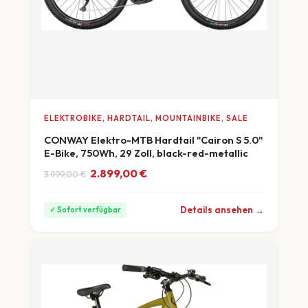
ELEKTROBIKE, HARDTAIL, MOUNTAINBIKE, SALE
CONWAY Elektro-MTB Hardtail "Cairon S 5.0"
E-Bike, 750Wh, 29 Zoll, black-red-metallic
Ursprünglicher Preis war: 3.999,00 €
Aktueller Preis ist: 2.899,00 €.
2.899,00
€
3.999,00
€
ab 81 €/Monat
Details ansehen →
✓ Sofort verfügbar