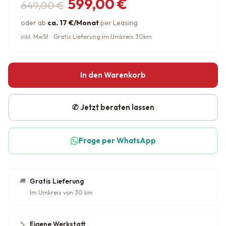
Ursprünglicher Preis war: 649,
Aktueller Preis ist: 599,00 €.
599,00
€
649,00
€
oder ab
ca. 17 €/Monat
per Leasing
inkl. MwSt. · Gratis Lieferung im Umkreis 30km
In den Warenkorb
✆ Jetzt beraten lassen
Frage per WhatsApp
🚚
Gratis Lieferung
Im Umkreis von 30 km
🔧
Eigene Werkstatt