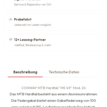
Service & Reparatur vor Ort
🚲
Probefahrt
Jederzeit im Laden möglich
💳
12+ Leasing-Partner
JobRad, Bikeleasing & mehr
Beschreibung
Technische Daten
CONWAY MTB Hardtail "MS 4.9" Mod. 24
Das MTB Hardtail besteht aus einem Aluminiumrahmen.
Die Federgabel bietet einen Gabelfederweg von 100
mm und ist auf 29"-Laufrädern montiert. Der Antrieb