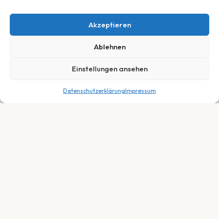
Akzeptieren
Ablehnen
Einstellungen ansehen
Datenschutzerklärung
Impressum
599,00
€
In den Warenkorb
Dein Fachhändler für E-Bikes, Fahrräder &
Service in Neuberg, Hessen. Persönlich.
Fair. Leidenschaftlich.