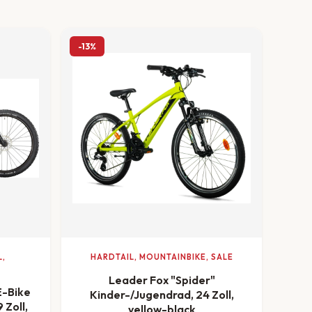
-13%
L,
HARDTAIL, MOUNTAINBIKE, SALE
Leader Fox "Spider"
E-Bike
Kinder-/Jugendrad, 24 Zoll,
 Zoll,
yellow-black