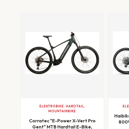
ELEKTROBIKE, HARDTAIL,
EL
MOUNTAINBIKE
Haibik
Corratec "E-Power X-Vert Pro
800W
Gent" MTB Hardtail E-Bike,