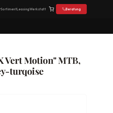
Sortiment
Leasing
Werkstatt
Beratung
X Vert Motion" MTB,
ey-turqoise