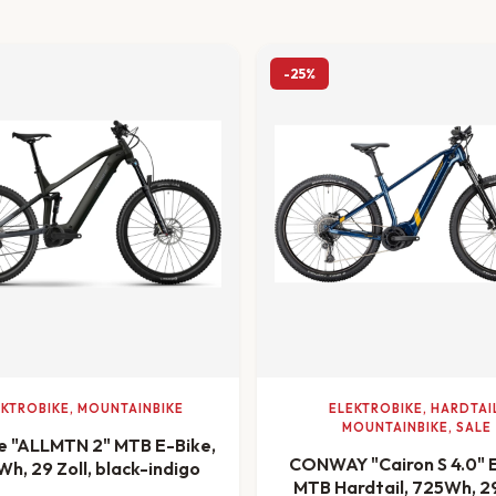
-25%
EKTROBIKE, MOUNTAINBIKE
ELEKTROBIKE, HARDTAI
MOUNTAINBIKE, SALE
e "ALLMTN 2" MTB E-Bike,
CONWAY "Cairon S 4.0" 
h, 29 Zoll, black-indigo
MTB Hardtail, 725Wh, 29