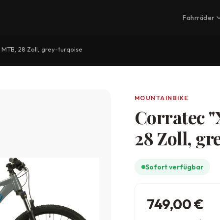
Fahrräder
 MTB, 28 Zoll, grey-turqoise
MOUNTAINBIKE
Corratec "
28 Zoll, gr
Sofort verfügbar
749,00
€