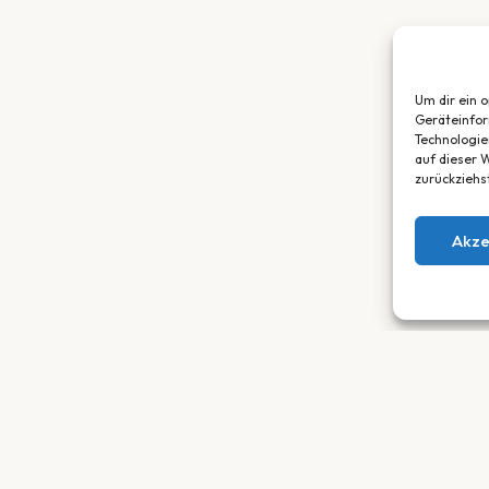
Um dir ein 
Geräteinfor
Technologie
auf dieser W
zurückziehs
Akze
SORTIMENT
SERVICE
E-Bikes
Werkstatt
Trekkingräder
Leasing