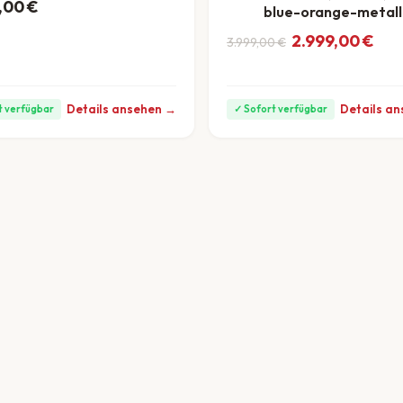
,00
€
ab 125 €/Monat
blue-orange-metall
Ursprünglicher Preis w
Aktueller Preis ist: 2.9
2.999,00
€
3.999,00
€
ab 83 €/Monat
Details ansehen →
Details a
t verfügbar
✓ Sofort verfügbar