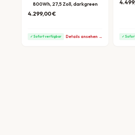
4.499
800Wh, 27,5 Zoll, darkgreen
4.299,00
€
ab 119 €/Monat
Details ansehen →
✓ Sofort verfügbar
✓ Sofor