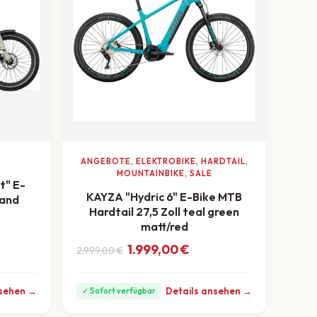
E
ANGEBOTE, ELEKTROBIKE, HARDTAIL,
MOUNTAINBIKE, SALE
" E-
KAYZA "Hydric 6" E-Bike MTB
sand
Hardtail 27,5 Zoll teal green
matt/red
Ursprünglicher Preis war: 2.999,00 €
Aktueller Preis ist: 1.999,00 €.
1.999,00
€
2.999,00
€
ab 56 €/Monat
nsehen →
Details ansehen →
✓ Sofort verfügbar