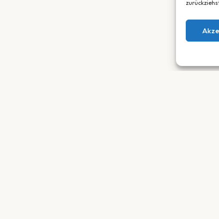
zurückziehs
Akze
SORTIMENT
SERVICE
E-Bikes
Werkstatt
Trekkingräder
Leasing
Cityräder
Garantie
Crossräder
Über uns
Mountainbikes
Kontakt
Hardtail
Fully