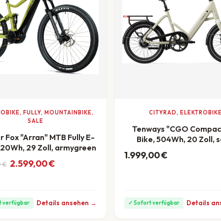
OBIKE, FULLY, MOUNTAINBIKE,
CITYRAD, ELEKTROBIK
SALE
Tenways "CGO Compact
 Fox "Arran" MTB Fully E-
Bike, 504Wh, 20 Zoll, 
720Wh, 29 Zoll, armygreen
1.999,00
€
ab 56 €/Monat
nglicher Preis war: 3.999,00 €
ler Preis ist: 2.599,00 €.
2.599,00
€
0
€
/Monat
Details ansehen →
Details a
t verfügbar
✓ Sofort verfügbar