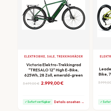
ELEKTROBIKE, SALE, TREKKINGRÄDER
ELEKTR
Victoria Elektro-Trekkingrad
Leader
"TRESALO 12" High E-Bike,
Bike, 
625Wh, 28 Zoll, emerald-green
Ursprü
Aktuel
Ursprünglicher Preis war: 3.499,00 €
Aktueller Preis ist: 2.999,00 €.
2.999,00
€
3.999,0
3.499,00
€
ab 72 €
ab 83 €/Monat
Details ansehen →
✓ Sofort verfügbar
✓ Sofor