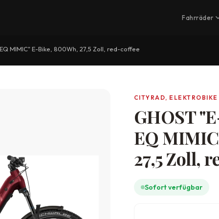
Fahrräder
Q MIMIC" E-Bike, 800Wh, 27,5 Zoll, red-coffee
CITYRAD, ELEKTROBIKE
GHOST "E-
EQ MIMIC"
27,5 Zoll, 
Sofort verfügbar