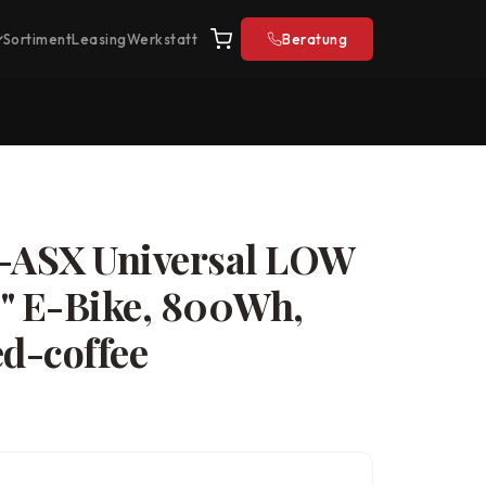
Sortiment
Leasing
Werkstatt
Beratung
ASX Universal LOW
 E-Bike, 800Wh,
red-coffee