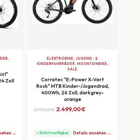
DER,
ELEKTROBIKE, JUGEND- &
KINDERFAHRRÄDER, MOUNTAINBIKE,
SALE
irl"
Corratec "E-Power X-Vert
4 Zoll
Rock" MTB Kinder-/Jugendrad,
400Wh, 26 Zoll, darkgrey-
ar: 529,00 €
,00 €.
Monat
orange
Ursprünglicher Preis war: 2.999,00 €
Aktueller Preis ist: 2.499,00 €.
2.499,00
€
2.999,00
€
ab 69 €/Monat
nsehen →
Details ansehen →
✓ Sofort verfügbar