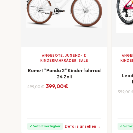
ANGEBOTE, JUGEND- &
ANGEB
KINDERFAHRRÄDER, SALE
KINDE
Romet "Panda 2" Kinderfahrrad
Lead
24 Zoll
Ursprünglicher Preis war: 499,00 €
Aktueller Preis ist: 399,00 €.
399,00
€
499,00
€
ab 11 €/Monat
Ursprü
Aktuel
399,00
Details ansehen →
✓ Sofort verfügbar
✓ Sofor