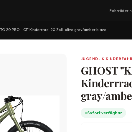
Fahrräder
 20 PRO - C1" Kinderrrad, 20 Zoll, olive gray/amber blaze
JUGEND- & KINDERFAH
GHOST "KA
Kinderrrad,
gray/ambe
Sofort verfügbar