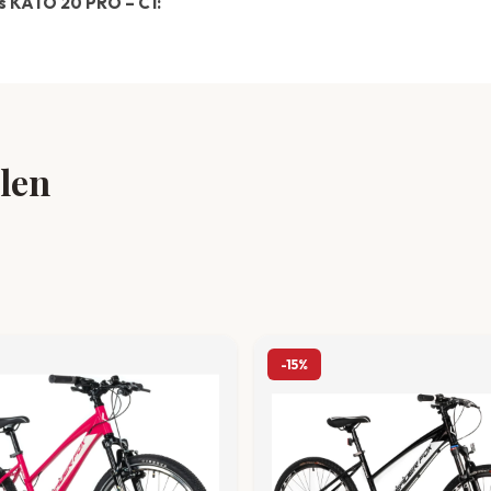
es KATO 20 PRO – C1:
llen
-15%