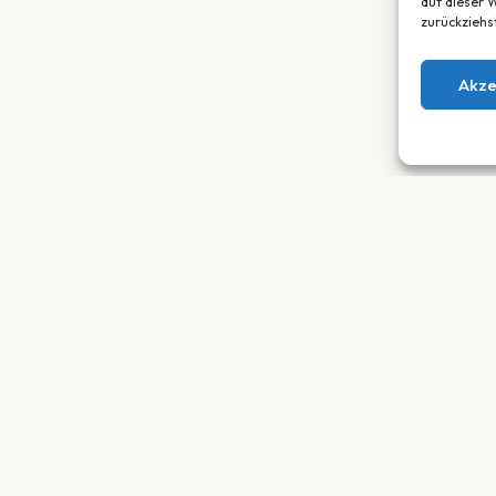
auf dieser W
zurückziehs
Akze
SORTIMENT
SERVICE
E-Bikes
Werkstatt
Trekkingräder
Leasing
Cityräder
Garantie
Crossräder
Über uns
Mountainbikes
Kontakt
Hardtail