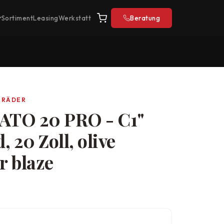
Sortiment
Leasing
Werkstatt
Beratung
RRÄDER
TO 20 PRO - C1"
 20 Zoll, olive
r blaze