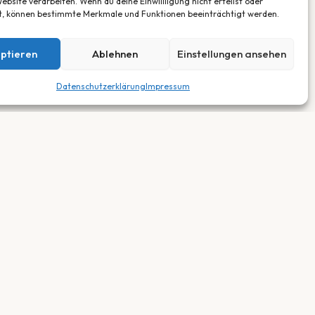
ebsite verarbeiten. Wenn du deine Einwillligung nicht erteilst oder
t, können bestimmte Merkmale und Funktionen beeinträchtigt werden.
ptieren
Ablehnen
Einstellungen ansehen
Datenschutzerklärung
Impressum
RECHTLICHES
Impressum
Datenschutz