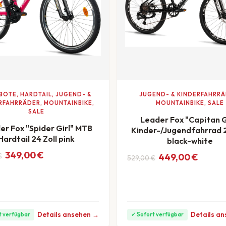
OTE, HARDTAIL, JUGEND- &
JUGEND- & KINDERFAHRRÄ
RFAHRRÄDER, MOUNTAINBIKE,
MOUNTAINBIKE, SALE
SALE
Leader Fox "Capitan G
er Fox "Spider Girl" MTB
Kinder-/Jugendfahrrad 2
Hardtail 24 Zoll pink
black-white
nglicher Preis war: 399,00 €
ler Preis ist: 349,00 €.
349,00
€
Ursprünglicher Preis w
Aktueller Preis ist: 449
€
449,00
€
ab 10 €/Monat
529,00
€
ab 12 €/
Details ansehen →
Details a
t verfügbar
✓ Sofort verfügbar