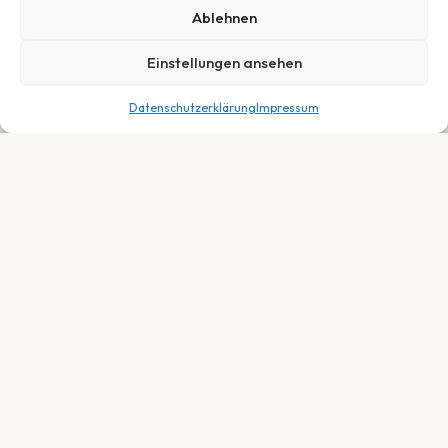
Ablehnen
Einstellungen ansehen
Datenschutzerklärung
Impressum
799,00
€
In den Warenkorb
Dein Fachhändler für E-Bikes, Fahrräder &
Service in Neuberg, Hessen. Persönlich.
Fair. Leidenschaftlich.
SORTIMENT
E-Bikes