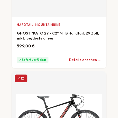
HARDTAIL, MOUNTAINBIKE
GHOST "KATO 29 - C2" MTB Hardtail, 29 Zoll,
ink blue/dusty green
599,00
€
ab 17 €/Monat
Details ansehen →
✓ Sofort verfügbar
-11%