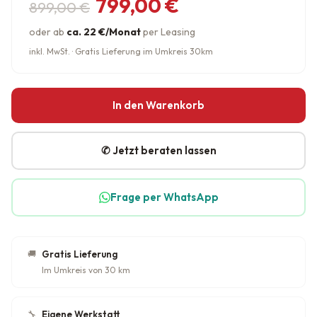
Ursprünglicher Preis war: 899,
Aktueller Preis ist: 799,00 €.
799,00
€
899,00
€
oder ab
ca. 22 €/Monat
per Leasing
inkl. MwSt. · Gratis Lieferung im Umkreis 30km
In den Warenkorb
✆ Jetzt beraten lassen
Frage per WhatsApp
🚚
Gratis Lieferung
Im Umkreis von 30 km
🔧
Eigene Werkstatt