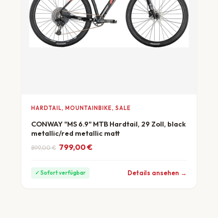
HARDTAIL, MOUNTAINBIKE, SALE
CONWAY "MS 6.9" MTB Hardtail, 29 Zoll, black
metallic/red metallic matt
Ursprünglicher Preis war: 899,00 €
Aktueller Preis ist: 799,00 €.
799,00
€
899,00
€
ab 22 €/Monat
Details ansehen →
✓ Sofort verfügbar