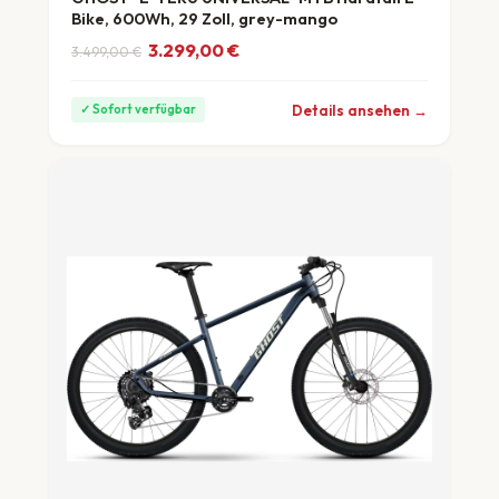
Bike, 600Wh, 29 Zoll, grey-mango
Ursprünglicher Preis war: 3.499,00 €
Aktueller Preis ist: 3.299,00 €.
3.299,00
€
3.499,00
€
ab 92 €/Monat
Details ansehen →
✓ Sofort verfügbar