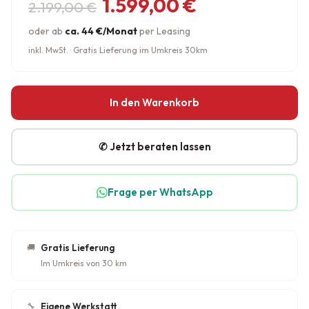
Ursprünglicher Preis war: 2.19
Aktueller Preis ist: 1.599,00 €.
1.599,00
€
2.199,00
€
oder ab
ca. 44 €/Monat
per Leasing
inkl. MwSt. · Gratis Lieferung im Umkreis 30km
In den Warenkorb
✆ Jetzt beraten lassen
Frage per WhatsApp
🚚
Gratis Lieferung
Im Umkreis von 30 km
🔧
Eigene Werkstatt