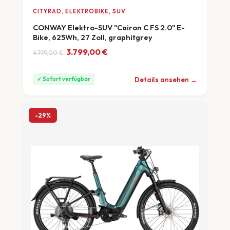
CITYRAD, ELEKTROBIKE, SUV
CONWAY Elektro-SUV "Cairon C FS 2.0" E-
Bike, 625Wh, 27 Zoll, graphitgrey
Ursprünglicher Preis war: 4.199,00 €
Aktueller Preis ist: 3.799,00 €.
3.799,00
€
4.199,00
€
ab 106 €/Monat
Details ansehen →
✓ Sofort verfügbar
-29%