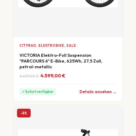
CITYRAD, ELEKTROBIKE, SALE
VICTORIA Elektro-Full Suspension
"PARCOURS 6" E-Bike, 625Wh, 27,5 Zoll,
petrol-metallic
Ursprünglicher Preis war: 6.499,00 €
Aktueller Preis ist: 4.599,00 €.
4.599,00
€
6.499,00
€
ab 128 €/Monat
Details ansehen →
✓ Sofort verfügbar
-5%