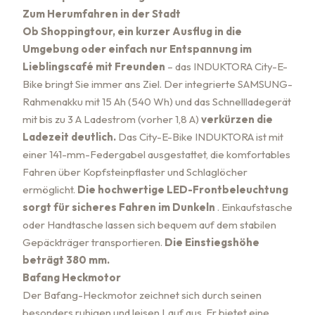
Zum Herumfahren in der Stadt
Ob Shoppingtour, ein kurzer Ausflug in die
Umgebung oder einfach nur Entspannung im
Lieblingscafé mit Freunden
– das INDUKTORA City-E-
Bike bringt Sie immer ans Ziel. Der integrierte SAMSUNG-
Rahmenakku mit 15 Ah (540 Wh) und das Schnellladegerät
mit bis zu 3 A Ladestrom (vorher 1,8 A)
verkürzen die
Ladezeit deutlich.
Das City-E-Bike INDUKTORA ist mit
einer 141-mm-Federgabel ausgestattet, die komfortables
Fahren über Kopfsteinpflaster und Schlaglöcher
ermöglicht.
Die hochwertige LED-Frontbeleuchtung
sorgt für sicheres Fahren im Dunkeln
. Einkaufstasche
oder Handtasche lassen sich bequem auf dem stabilen
Gepäckträger transportieren.
Die Einstiegshöhe
beträgt 380 mm.
Bafang Heckmotor
Der Bafang-Heckmotor zeichnet sich durch seinen
besonders ruhigen und leisen Lauf aus. Er bietet eine