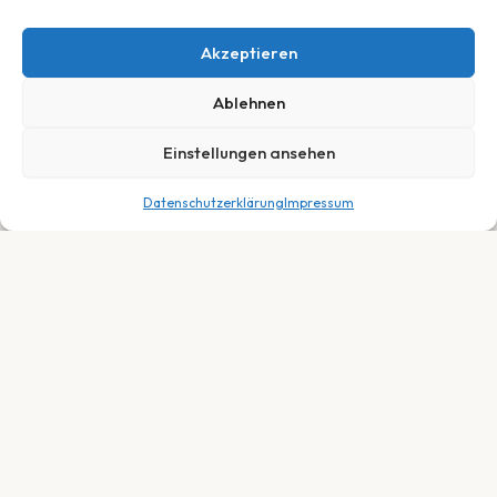
Akzeptieren
Ablehnen
Einstellungen ansehen
Datenschutzerklärung
Impressum
1.599,00
€
In den Warenkorb
Dein Fachhändler für E-Bikes, Fahrräder &
Service in Neuberg, Hessen. Persönlich.
Fair. Leidenschaftlich.