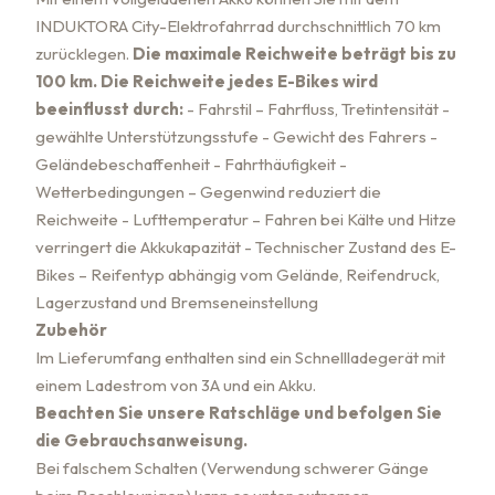
INDUKTORA City-Elektrofahrrad durchschnittlich 70 km
zurücklegen.
Die maximale Reichweite beträgt bis zu
100 km.
Die Reichweite jedes E-Bikes wird
beeinflusst durch:
- Fahrstil – Fahrfluss, Tretintensität
-
gewählte Unterstützungsstufe -
Gewicht des Fahrers
-
Geländebeschaffenheit
- Fahrthäufigkeit
-
Wetterbedingungen – Gegenwind reduziert die
Reichweite
- Lufttemperatur – Fahren bei Kälte und Hitze
verringert die Akkukapazität
- Technischer Zustand des E-
Bikes – Reifentyp abhängig vom Gelände, Reifendruck,
Lagerzustand und Bremseneinstellung
Zubehör
Im Lieferumfang enthalten sind ein Schnellladegerät mit
einem Ladestrom von 3A und ein Akku.
Beachten Sie unsere Ratschläge und befolgen Sie
die Gebrauchsanweisung.
Bei falschem Schalten (Verwendung schwerer Gänge