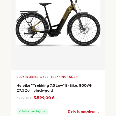
ELEKTROBIKE, SALE, TREKKINGRÄDER
Haibike "Trekking 7.5 Low" E-Bike, 800Wh,
27,5 Zoll, black-gold
Ursprünglicher Preis war: 3.799,00 €
Aktueller Preis ist: 3.599,00 €.
3.599,00
€
3.799,00
€
ab 100 €/Monat
Details ansehen →
✓ Sofort verfügbar