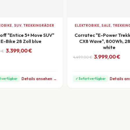
ROBIKE, SUV, TREKKINGRÄDER
ELEKTROBIKE, SALE, TREKKI
off "Entice 5+ Move SUV"
Corratec "E-Power Trekk
E-Bike 28 Zoll blue
CX8 Wave", 800Wh, 28 
white
nglicher Preis war: 4.499,00 €
ler Preis ist: 3.399,00 €.
3.399,00
€
0
€
Ursprünglicher Preis w
Aktueller Preis ist: 3.9
3.999,00
€
4.499,00
€
/Monat
ab 111 €/Monat
Details ansehen →
Details a
t verfügbar
✓ Sofort verfügbar