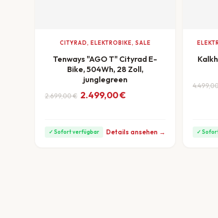
CITYRAD, ELEKTROBIKE, SALE
ELEKT
Tenways "AGO T" Cityrad E-
Kalkh
Bike, 504Wh, 28 Zoll,
junglegreen
Ursprü
Aktuel
4.499,0
Ursprünglicher Preis war: 2.699,00 €
Aktueller Preis ist: 2.499,00 €.
2.499,00
€
2.699,00
€
ab 94 €
ab 69 €/Monat
Details ansehen →
✓ Sofort verfügbar
✓ Sofor