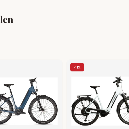
llen
-11%