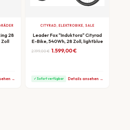
NGRÄDER
CITYRAD, ELEKTROBIKE, SALE
ing 28
Leader Fox "Induktora" Cityrad
Zoll
E-Bike, 540Wh, 28 Zoll, lightblue
Ursprünglicher Preis war: 2.199,00 €
Aktueller Preis ist: 1.599,00 €.
1.599,00
€
2.199,00
€
ab 44 €/Monat
ar: 4.499,00 €
99,00 €.
nsehen →
Details ansehen →
✓ Sofort verfügbar