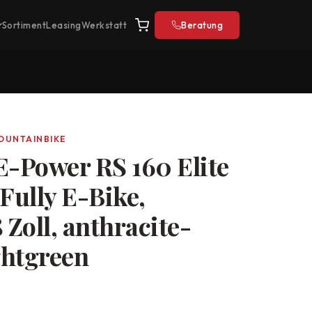
Sortiment
Leasing
Werkstatt
Beratung
MOUNTAINBIKE
E-Power RS 160 Elite
ully E-Bike,
Zoll, anthracite-
ghtgreen