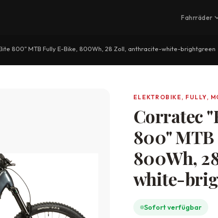
Fahrräder
lite 800" MTB Fully E-Bike, 800Wh, 28 Zoll, anthracite-white-brightgreen
ELEKTROBIKE, FULLY, 
Corratec "
800" MTB F
800Wh, 28 
white-bri
Sofort verfügbar