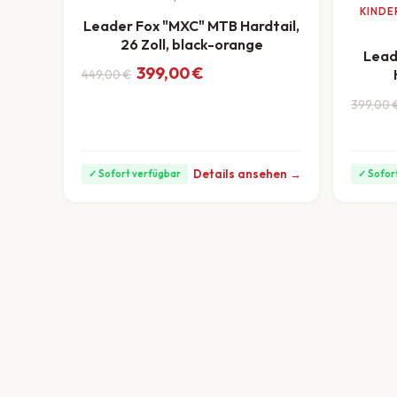
KINDE
Leader Fox "MXC" MTB Hardtail,
26 Zoll, black-orange
Lead
Ursprünglicher Preis war: 449,00 €
Aktueller Preis ist: 399,00 €.
399,00
€
449,00
€
ab 11 €/Monat
Ursprü
Aktuel
399,00
Details ansehen →
✓ Sofort verfügbar
✓ Sofor