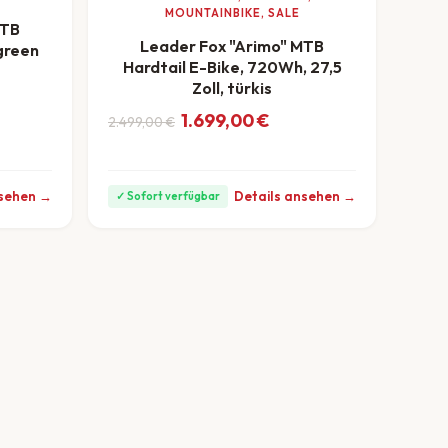
MOUNTAINBIKE, SALE
MTB
Leader Fox "Arimo" MTB
-green
Hardtail E-Bike, 720Wh, 27,5
ar: 799,00 €
,00 €.
Monat
Zoll, türkis
Ursprünglicher Preis war: 2.499,00 €
Aktueller Preis ist: 1.699,00 €.
1.699,00
€
2.499,00
€
ab 47 €/Monat
nsehen →
Details ansehen →
✓ Sofort verfügbar