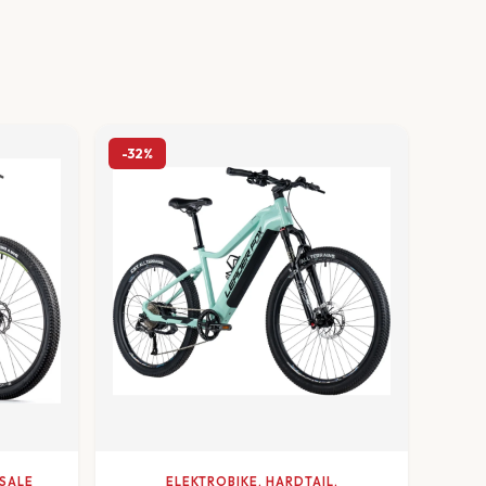
-32%
 SALE
ELEKTROBIKE, HARDTAIL,