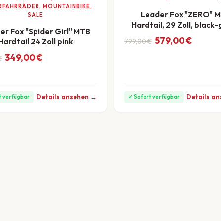
RFAHRRÄDER, MOUNTAINBIKE,
Leader Fox "ZERO" 
SALE
Hardtail, 29 Zoll, black
er Fox "Spider Girl" MTB
Ursprünglicher Preis w
Aktueller Preis ist: 579
579,00
€
Hardtail 24 Zoll pink
799,00
€
ab 16 €/
nglicher Preis war: 399,00 €
ler Preis ist: 349,00 €.
349,00
€
€
ab 10 €/Monat
Details ansehen →
Details a
t verfügbar
✓ Sofort verfügbar