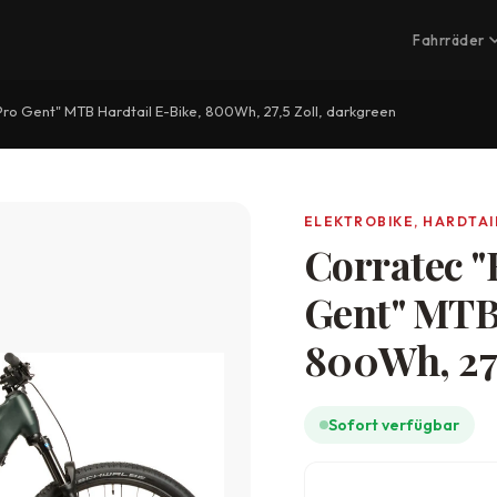
Fahrräder
ro Gent" MTB Hardtail E-Bike, 800Wh, 27,5 Zoll, darkgreen
ELEKTROBIKE, HARDTAI
Corratec "
Gent" MTB 
800Wh, 27,
Sofort verfügbar