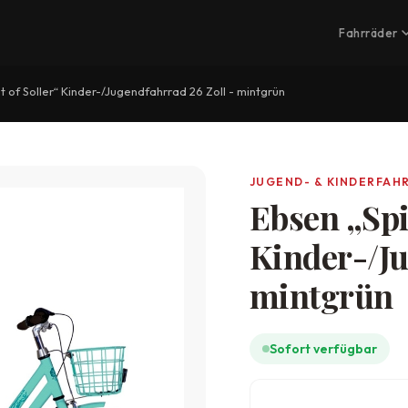
Fahrräder
it of Soller“ Kinder-/Jugendfahrrad 26 Zoll - mintgrün
JUGEND- & KINDERFAH
Ebsen „Spir
Kinder-/Ju
mintgrün
Sofort verfügbar