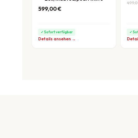
Ursp
Aktu
499,
599,00
€
ab 17 €/Monat
✓ Sofort verfügbar
✓ So
Details ansehen →
Detai