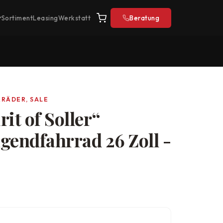
Sortiment
Leasing
Werkstatt
Beratung
RRÄDER, SALE
it of Soller“
gendfahrrad 26 Zoll -