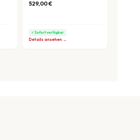
529,00
€
ab 15 €/Monat
ar: 2.999,00 €
99,00 €.
✓ Sofort verfügbar
Details ansehen →