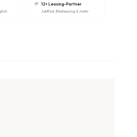
💳
12+ Leasing-Partner
glich
JobRad, Bikeleasing & mehr