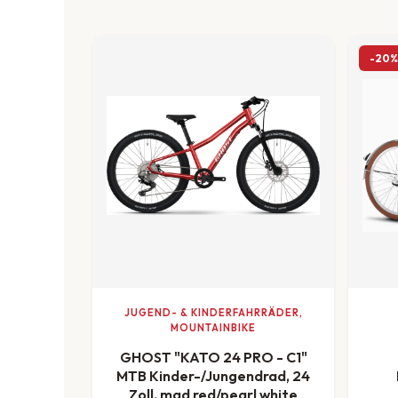
-20%
JUGEND- & KINDERFAHRRÄDER,
MOUNTAINBIKE
GHOST "KATO 24 PRO - C1"
MTB Kinder-/Jungendrad, 24
Zoll, mad red/pearl white