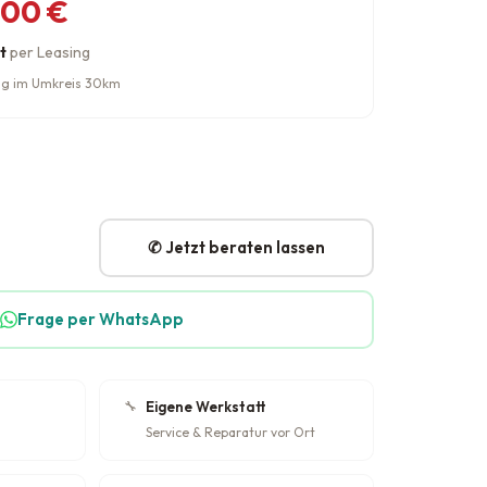
her Preis war: 649,00 €
eis ist: 499,00 €.
,00
€
t
per Leasing
rung im Umkreis 30km
✆ Jetzt beraten lassen
Frage per WhatsApp
🔧
Eigene Werkstatt
Service & Reparatur vor Ort