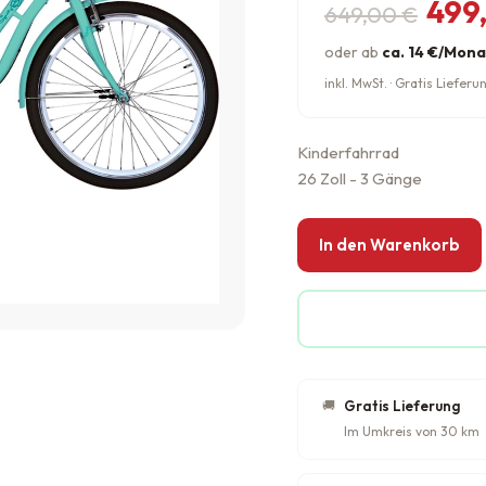
Ursprünglic
Aktueller Pr
499
649,00
€
oder ab
ca. 14 €/Mona
inkl. MwSt. · Gratis Liefe
Kinderfahrrad
26 Zoll - 3 Gänge
In den Warenkorb
🚚
Gratis Lieferung
Im Umkreis von 30 km