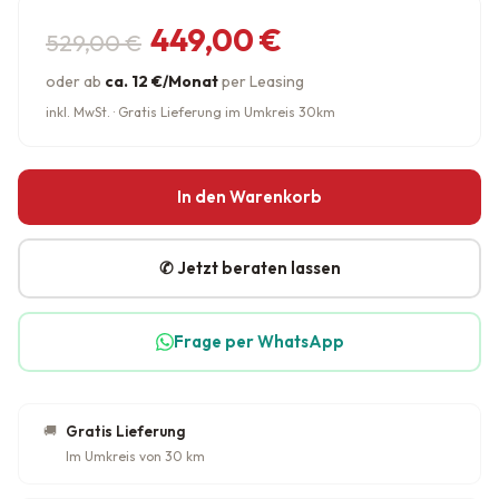
Ursprünglicher Preis war: 529,
Aktueller Preis ist: 449,00 €.
449,00
€
529,00
€
oder ab
ca. 12 €/Monat
per Leasing
inkl. MwSt. · Gratis Lieferung im Umkreis 30km
In den Warenkorb
✆ Jetzt beraten lassen
Frage per WhatsApp
🚚
Gratis Lieferung
Im Umkreis von 30 km