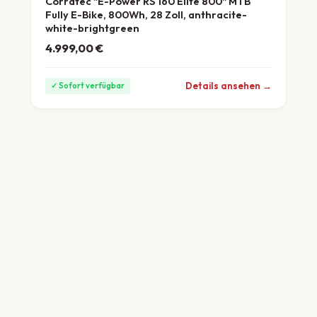
Corratec "E-Power RS 160 Elite 800" MTB
Fully E-Bike, 800Wh, 28 Zoll, anthracite-
white-brightgreen
4.999,00
€
ab 139 €/Monat
Details ansehen →
✓ Sofort verfügbar