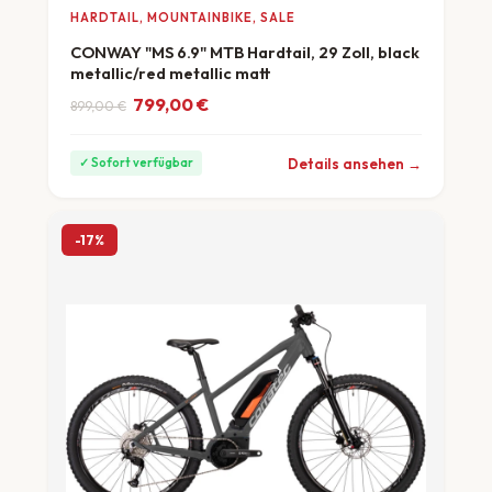
HARDTAIL, MOUNTAINBIKE, SALE
CONWAY "MS 6.9" MTB Hardtail, 29 Zoll, black
metallic/red metallic matt
Ursprünglicher Preis war: 899,00 €
Aktueller Preis ist: 799,00 €.
799,00
€
899,00
€
ab 22 €/Monat
Details ansehen →
✓ Sofort verfügbar
-17%