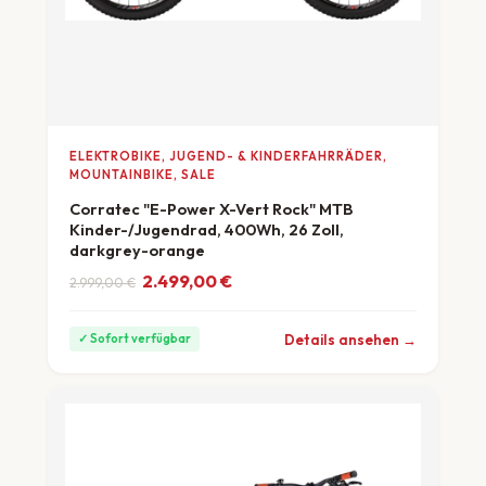
ELEKTROBIKE, JUGEND- & KINDERFAHRRÄDER,
MOUNTAINBIKE, SALE
Corratec "E-Power X-Vert Rock" MTB
Kinder-/Jugendrad, 400Wh, 26 Zoll,
darkgrey-orange
Ursprünglicher Preis war: 2.999,00 €
Aktueller Preis ist: 2.499,00 €.
2.499,00
€
2.999,00
€
ab 69 €/Monat
Details ansehen →
✓ Sofort verfügbar