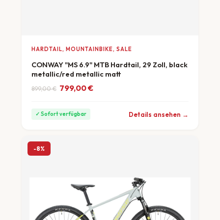
HARDTAIL, MOUNTAINBIKE, SALE
CONWAY "MS 6.9" MTB Hardtail, 29 Zoll, black
metallic/red metallic matt
Ursprünglicher Preis war: 899,00 €
Aktueller Preis ist: 799,00 €.
799,00
€
899,00
€
ab 22 €/Monat
Details ansehen →
✓ Sofort verfügbar
-8%