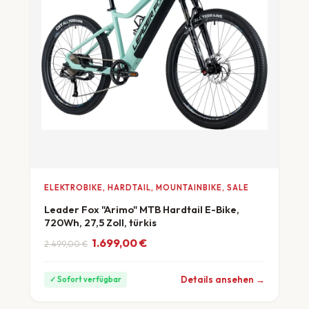
ELEKTROBIKE, HARDTAIL, MOUNTAINBIKE, SALE
Leader Fox "Arimo" MTB Hardtail E-Bike,
720Wh, 27,5 Zoll, türkis
Ursprünglicher Preis war: 2.499,00 €
Aktueller Preis ist: 1.699,00 €.
1.699,00
€
2.499,00
€
ab 47 €/Monat
Details ansehen →
✓ Sofort verfügbar