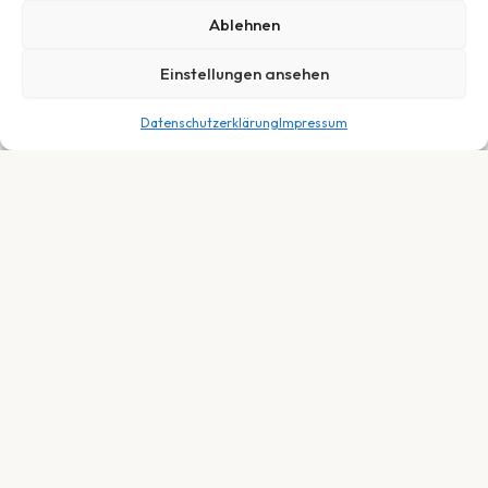
Ablehnen
Einstellungen ansehen
Datenschutzerklärung
Impressum
1.499,00
€
In den Warenkorb
Dein Fachhändler für E-Bikes, Fahrräder &
Service in Neuberg, Hessen. Persönlich.
Fair. Leidenschaftlich.
SORTIMENT
E-Bikes