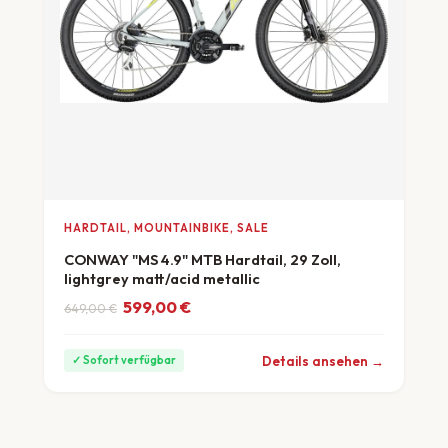
HARDTAIL, MOUNTAINBIKE, SALE
CONWAY "MS 4.9" MTB Hardtail, 29 Zoll,
lightgrey matt/acid metallic
Ursprünglicher Preis war: 649,00 €
Aktueller Preis ist: 599,00 €.
599,00
€
649,00
€
ab 17 €/Monat
Details ansehen →
✓ Sofort verfügbar