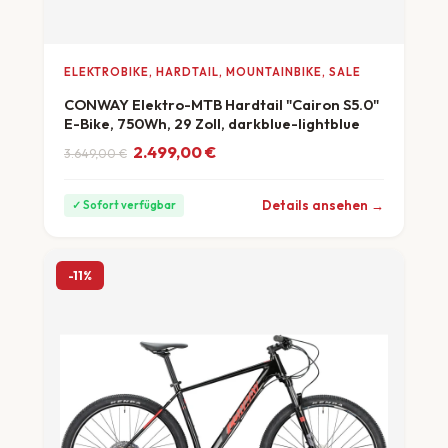
ELEKTROBIKE, HARDTAIL, MOUNTAINBIKE, SALE
CONWAY Elektro-MTB Hardtail "Cairon S5.0"
E-Bike, 750Wh, 29 Zoll, darkblue-lightblue
Ursprünglicher Preis war: 3.649,00 €
Aktueller Preis ist: 2.499,00 €.
2.499,00
€
3.649,00
€
ab 69 €/Monat
Details ansehen →
✓ Sofort verfügbar
-11%