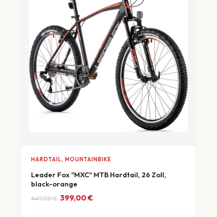
HARDTAIL, MOUNTAINBIKE
Leader Fox "MXC" MTB Hardtail, 26 Zoll,
black-orange
Ursprünglicher Preis war: 449,00 €
Aktueller Preis ist: 399,00 €.
399,00
€
449,00
€
ab 11 €/Monat