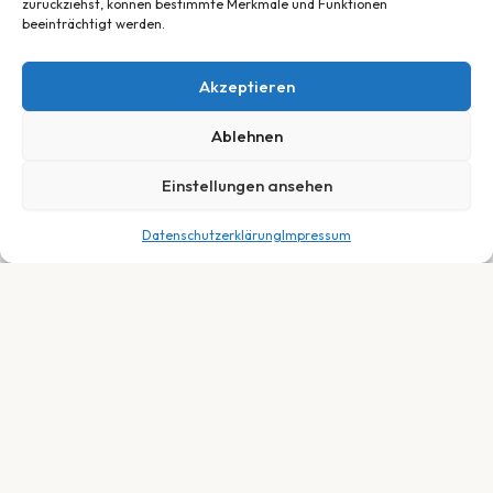
zurückziehst, können bestimmte Merkmale und Funktionen
beeinträchtigt werden.
Akzeptieren
Ablehnen
Einstellungen ansehen
Datenschutzerklärung
Impressum
799,00
€
In den Warenkorb
Dein Fachhändler für E-Bikes, Fahrräder &
Service in Neuberg, Hessen. Persönlich.
Fair. Leidenschaftlich.