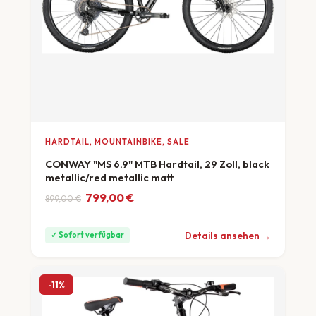
HARDTAIL, MOUNTAINBIKE, SALE
CONWAY "MS 6.9" MTB Hardtail, 29 Zoll, black
metallic/red metallic matt
Ursprünglicher Preis war: 899,00 €
Aktueller Preis ist: 799,00 €.
799,00
€
899,00
€
ab 22 €/Monat
Details ansehen →
✓ Sofort verfügbar
-11%