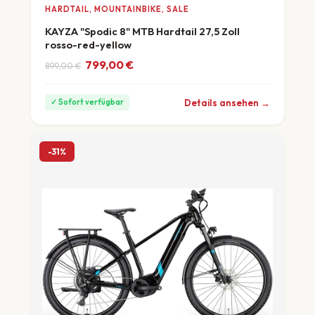
HARDTAIL, MOUNTAINBIKE, SALE
KAYZA "Spodic 8" MTB Hardtail 27,5 Zoll
rosso-red-yellow
Ursprünglicher Preis war: 899,00 €
Aktueller Preis ist: 799,00 €.
799,00
€
899,00
€
ab 22 €/Monat
Details ansehen →
✓ Sofort verfügbar
-31%