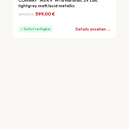
CONWAY "MS 4.9" MTB Hardtail, 29 Zoll,
lightgrey matt/acid metallic
Ursprünglicher Preis war: 649,00 €
Aktueller Preis ist: 599,00 €.
599,00
€
649,00
€
ab 17 €/Monat
Details ansehen →
✓ Sofort verfügbar