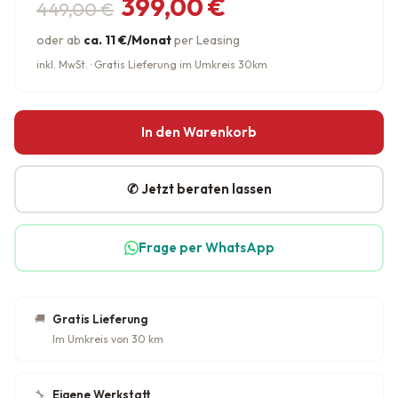
Ursprünglicher Preis war: 449,
Aktueller Preis ist: 399,00 €.
399,00
€
449,00
€
oder ab
ca. 11 €/Monat
per Leasing
inkl. MwSt. · Gratis Lieferung im Umkreis 30km
In den Warenkorb
✆ Jetzt beraten lassen
Frage per WhatsApp
🚚
Gratis Lieferung
Im Umkreis von 30 km
🔧
Eigene Werkstatt