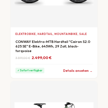
ELEKTROBIKE, HARDTAIL, MOUNTAINBIKE, SALE
CONWAY Elektro-MTB Hardtail "Cairon S2.0
625 SE" E-Bike, 645Wh, 29 Zoll, black-
turquoise
Ursprünglicher Preis war: 3.599,00 €
Aktueller Preis ist: 2.499,00 €.
2.499,00
€
3.599,00
€
ab 69 €/Monat
Details ansehen →
✓ Sofort verfügbar