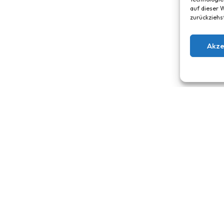
auf dieser W
zurückziehs
Akze
SORTIMENT
SERVICE
E-Bikes
Werkstatt
Trekkingräder
Leasing
Cityräder
Garantie
Crossräder
Über uns
Mountainbikes
Kontakt
Hardtail