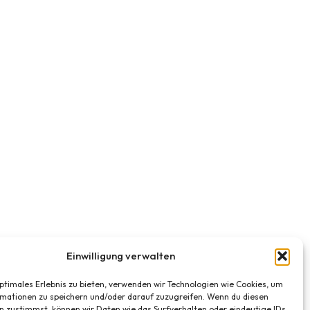
Einwilligung verwalten
optimales Erlebnis zu bieten, verwenden wir Technologien wie Cookies, um
mationen zu speichern und/oder darauf zuzugreifen. Wenn du diesen
n zustimmst, können wir Daten wie das Surfverhalten oder eindeutige IDs