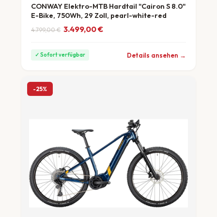
CONWAY Elektro-MTB Hardtail "Cairon S 8.0"
E-Bike, 750Wh, 29 Zoll, pearl-white-red
Ursprünglicher Preis war: 4.799,00 €
Aktueller Preis ist: 3.499,00 €.
3.499,00
€
4.799,00
€
ab 97 €/Monat
Details ansehen →
✓ Sofort verfügbar
-25%