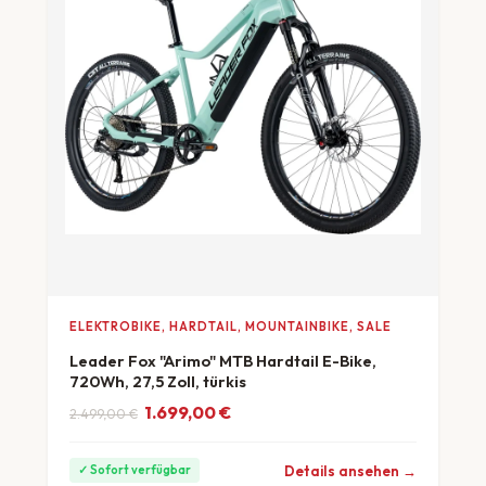
ELEKTROBIKE, HARDTAIL, MOUNTAINBIKE, SALE
Leader Fox "Arimo" MTB Hardtail E-Bike,
720Wh, 27,5 Zoll, türkis
Ursprünglicher Preis war: 2.499,00 €
Aktueller Preis ist: 1.699,00 €.
1.699,00
€
2.499,00
€
ab 47 €/Monat
Details ansehen →
✓ Sofort verfügbar