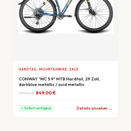
HARDTAIL, MOUNTAINBIKE, SALE
CONWAY "MC 5.9" MTB Hardtail, 29 Zoll,
darkblue metallic / acid metallic
Ursprünglicher Preis war: 999,00 €
Aktueller Preis ist: 849,00 €.
849,00
€
999,00
€
ab 24 €/Monat
Details ansehen →
✓ Sofort verfügbar