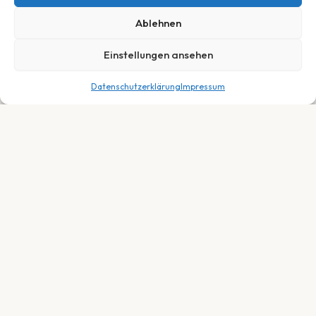
Ablehnen
Einstellungen ansehen
Datenschutzerklärung
Impressum
599,00
€
In den Warenkorb
Dein Fachhändler für E-Bikes, Fahrräder &
Service in Neuberg, Hessen. Persönlich.
Fair. Leidenschaftlich.
SORTIMENT
E-Bikes