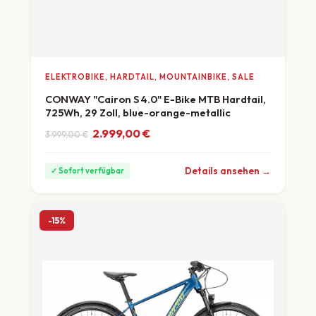
ELEKTROBIKE, HARDTAIL, MOUNTAINBIKE, SALE
CONWAY "Cairon S 4.0" E-Bike MTB Hardtail,
725Wh, 29 Zoll, blue-orange-metallic
Ursprünglicher Preis war: 3.999,00 €
Aktueller Preis ist: 2.999,00 €.
2.999,00
€
3.999,00
€
ab 83 €/Monat
Details ansehen →
✓ Sofort verfügbar
-15%