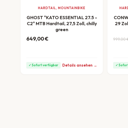
HARDTAIL, MOUNTAINBIKE
HARD
GHOST "KATO ESSENTIAL 27.5 -
CONWA
C2" MTB Hardtail, 27,5 Zoll, chilly
29 Zol
green
Ursprü
Aktuel
649,00
€
999,00
ab 18 €/Monat
Details ansehen →
✓ Sofort verfügbar
✓ Sofor