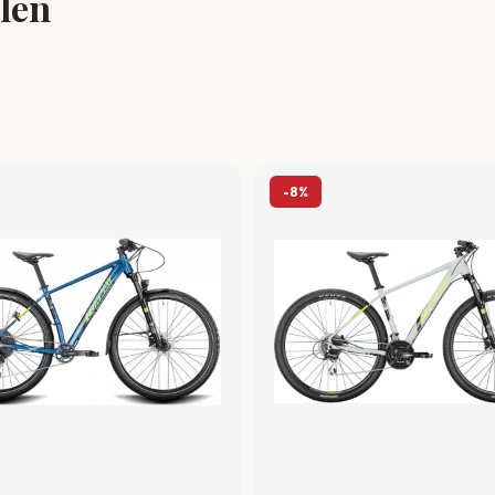
llen
-8%