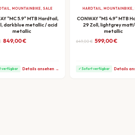
TAIL, MOUNTAINBIKE, SALE
HARDTAIL, MOUNTAINBIKE,
Y "MC 5.9" MTB Hardtail,
CONWAY "MS 4.9" MTB Har
l, darkblue metallic / acid
29 Zoll, lightgrey matt
metallic
metallic
nglicher Preis war: 999,00 €
ler Preis ist: 849,00 €.
Ursprünglicher Preis w
Aktueller Preis ist: 599
849,00
€
599,00
€
€
649,00
€
ab 24 €/Monat
ab 17 €/
Details ansehen →
Details a
t verfügbar
✓ Sofort verfügbar