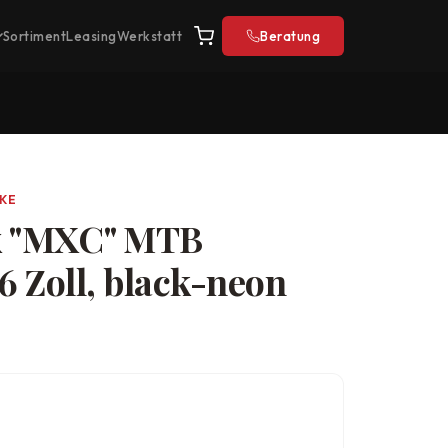
Sortiment
Leasing
Werkstatt
Beratung
IKE
x "MXC" MTB
26 Zoll, black-neon